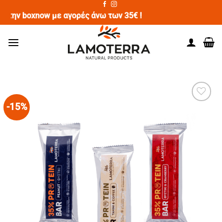
Μετάβαση
την boxnow με αγορές άνω των 35€ !
στο
περιεχόμενο
-15%
ΠΡΌΣΘΉΚΗ
ΣΤΗΝ
ΛΊΣΤΑ
ΕΠΙΘΥΜΙΏΝ