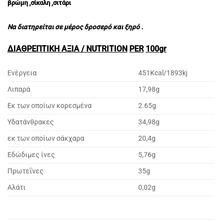
βρώμη ,σίκαλη ,σιτάρι
Να διατηρείται σε μέρος δροσερό και ξηρό .
ΔΙΑΘΡΕΠΤΙΚΗ ΑΞΙΑ /
NUTRITION
PER
100
gr
Ενέργεια
451Kcal/1893kj
Λιπαρά
17,98g
Εκ των οποίων κορεσμένα
2.65g
Υδατάνθρακες
34,98g
εκ των οποίων σάκχαρα
20,4g
Εδώδιμες ίνες
5,76g
Πρωτεΐνες
35g
Αλάτι
0,02g