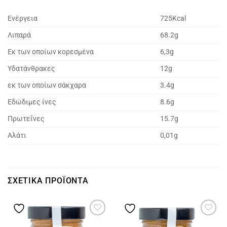
Ενέργεια
725Kcal
Λιπαρά
68.2g
Εκ των οποίων κορεσμένα
6,3g
Υδατάνθρακες
12g
εκ των οποίων σάκχαρα
3.4g
Εδώδιμες ίνες
8.6g
Πρωτεΐνες
15.7g
Αλάτι
0,01g
ΣΧΕΤΙΚΆ ΠΡΟΪΌΝΤΑ