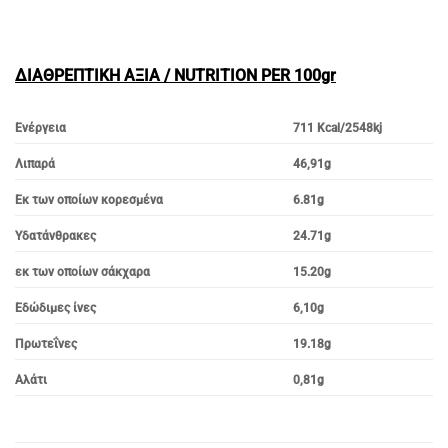
ΔΙΑΘΡΕΠΤΙΚΗ ΑΞΙΑ / NUTRITION PER 100gr
Ενέργεια
711 Kcal/2548kj
Λιπαρά
46,91g
Εκ των οποίων κορεσμένα
6.81g
Υδατάνθρακες
24.71g
εκ των οποίων σάκχαρα
15.20g
Εδώδιμες
ίνες
6,10g
Πρωτεΐνες
19.18g
Αλάτι
0,81g